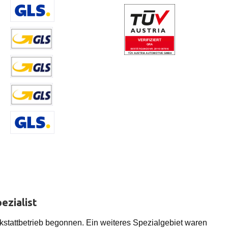
Benutzerdefiniertes Bild 3
Versand DE, AT, BE, NL < 41,5 kg
Versand LI, LU, < 40 kg
Versand DE, AT, BE 41,5 kg
Versand RO, HRV MKD, SRB, ALB, GR,
ezialist
stattbetrieb begonnen. Ein weiteres Spezialgebiet waren