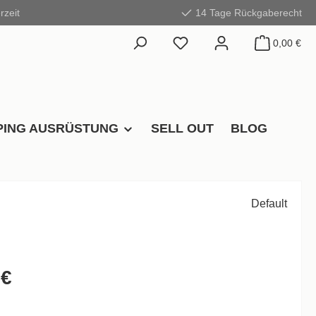
rzeit
14 Tage Rückgaberecht
0,00 €
ING AUSRÜSTUNG
SELL OUT
BLOG
Default
 €