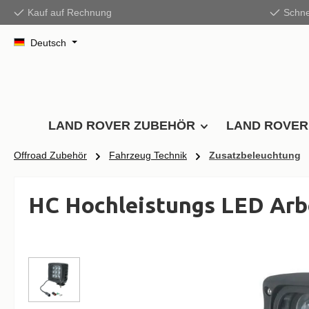
Kauf auf Rechnung
Schne
springen
Zur Hauptnavigation springen
Deutsch
LAND ROVER ZUBEHÖR
LAND ROVER
Offroad Zubehör
Fahrzeug Technik
Zusatzbeleuchtung
HC Hochleistungs LED Arb
Bildergalerie überspringen