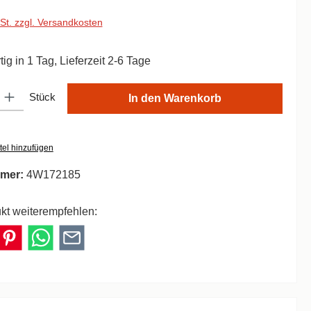
wSt. zzgl. Versandkosten
ig in 1 Tag, Lieferzeit 2-6 Tage
ib den gewünschten Wert ein oder benutze die Schaltflächen um die Anzahl zu er
Stück
In den Warenkorb
tel hinzufügen
mer:
4W172185
kt weiterempfehlen: