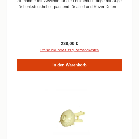
Aufnahme mit Gewinde für die Lenkschubstange mit Auge
für Lenkstockhebel, passend für alle Land Rover Defender
mit Linkslenkung. Original Land Rover Genuine Ersatzteil
Informationen Verbaute Menge / Fahrzeug 1 Stück
Passend für alle Defender Modelle mit Linkslenkung
Qualität Land Rover Genuine
Regulärer Preis:
239,00 €
Preise inkl. MwSt. zzgl. Versandkosten
In den Warenkorb