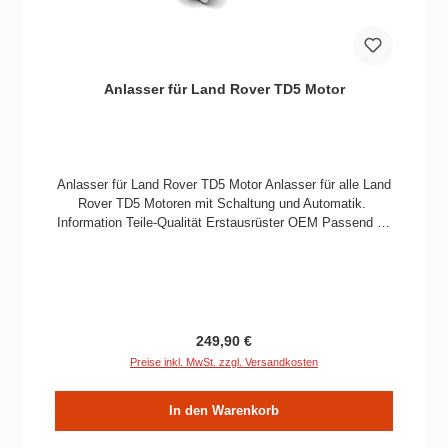
Anlasser für Land Rover TD5 Motor
Anlasser für Land Rover TD5 Motor Anlasser für alle Land
Rover TD5 Motoren mit Schaltung und Automatik.
Information Teile-Qualität Erstausrüster OEM Passend für
Defender TD5 (alle) Discovery 2 TD5 (alle)
Regulärer Preis:
249,90 €
Preise inkl. MwSt. zzgl. Versandkosten
In den Warenkorb