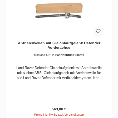
Antriebswellen mit Gleichlaufgelenk Defender
Vorderachse
Montage-Ort:
in Fahrtrichtung rechts
Land Rover Defender Gleichlaufgelenk mit Antriebswelle
mit & ohne ABS Gleichlaufgelenk mit Antriebswelle für
alle Land Rover Defender mit Antiblockiersystem. Kann
auch bei selbigen Fahrzeugen ohne ABS verwendet
werden. Passend für alle Modelle Defender TDI 300, TD5
und TD4. Informationen Verbaute Menge 1
Stück TDB500280G rechts / TDB500290G links Passend
für TDI 300, TD5 TD4 Montage Hinweise, Rechte Seite,
24er Keilwelle, mit & ohne ABS Für Achsen; Achsencode
Regulärer Preis:
549,00 €
10M, Achsencode 11M, Achsencode 12M, Achsencode
Preise inkl. MwSt. zzgl. Versandkosten
13M, Achsencode 14M, Achsencode 15M, Achsencode