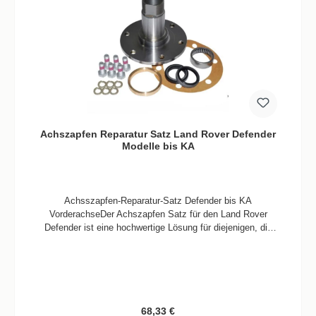
Achszapfen Reparatur Satz Land Rover Defender
Modelle bis KA
Achsszapfen-Reparatur-Satz Defender bis KA
VorderachseDer Achszapfen Satz für den Land Rover
Defender ist eine hochwertige Lösung für diejenigen, die
eine effiziente Wartung oder Reparatur ihrer
Fahrzeugvorderachse benötigen. Dieser Satz enthält alle
erforderlichen Komponenten, um die Achszapfen an der
Vorderachse des Land Rover Defenders zu
ersetzen. Hergestellt aus robustem Material, sind sie
besonders langlebig und widerstandsfähig gegenüber den
Regulärer Preis:
68,33 €