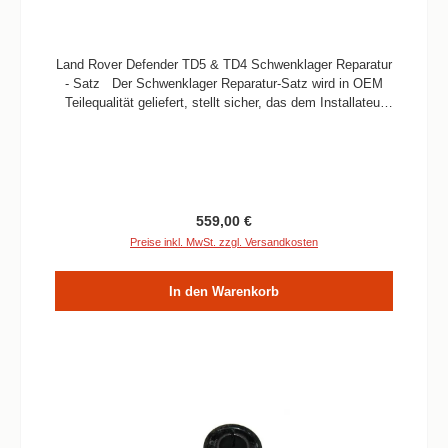
Land Rover Defender TD5 & TD4 Schwenklager Reparatur
- Satz Der Schwenklager Reparatur-Satz wird in OEM
Teilequalität geliefert, stellt sicher, das dem Installateur
alle notwendigen Ersatzteile für eine ordentliche
Instandsetzung zur Verfügung stehen. Informationen:
Verbaute Menge: 2Passend für: ab VIN XA > (ohne ABS)
Reparatur-Satz Inhalt OEM SchwenkgehäuseTimken
SchwenkzapfenlagerDichtungCorteco
SimmeringePatteDistanzscheibenOEM Schwenkachse
Regulärer Preis:
559,00 €
oberen (ohne ABS)Schwenkgehäuse Fließfett Beutel
Preise inkl. MwSt. zzgl. Versandkosten
In den Warenkorb