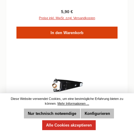
Regulärer Preis:
5,90 €
Preise inkl. MwSt. zzgl. Versandkosten
In den Warenkorb
Diese Website verwendet Cookies, um eine bestmögliche Erfahrung bieten zu
können.
Mehr Informationen ...
Nur technisch notwendige
Konfigurieren
Ausrückgabel Verstärkt für alle Land Rover TDI
Alle Cookies akzeptieren
Diesel und TDI 200 / 300