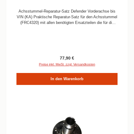
Achsstummel-Reparatur-Satz Defender Vorderachse bis
VIN (KA) Praktische Reparatur-Satz für den Achsstummel
(FRC4320) mit allen benötigten Ersatzteilen die für die
Reparatur gebraucht werden. Vergessen Sie keine Teile
mehr zu bestellen, alle Ersatzteile in einem Kit enthalten.
Passend für: Defender D, TD, TDI200 alleVerbaute
Menge: 2 SatzEnthaltene Teile: FRC4320;
FRC4319, FRC3099; FRC3648; RTC3511; SX110256M
Regulärer Preis:
77,90 €
Preise inkl. MwSt. zzgl. Versandkosten
In den Warenkorb