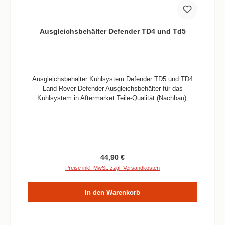
Ausgleichsbehälter Defender TD4 und Td5
Ausgleichsbehälter Kühlsystem Defender TD5 und TD4
Land Rover Defender Ausgleichsbehälter für das
Kühlsystem in Aftermarket Teile-Qualität (Nachbau).
Informationen Vebaute Menge / Fahrzeug 1
StückPassend für alle Defender TD5 und TD4
ModelleQualität Nachbau
Regulärer Preis:
44,90 €
Preise inkl. MwSt. zzgl. Versandkosten
In den Warenkorb