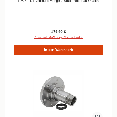
TD5 & TD4 Verbaute Menge 2 Stück Nachbau Qualität
alte Teile-Nummern TIR100000, FRC7065
Regulärer Preis:
179,90 €
Preise inkl. MwSt. zzgl. Versandkosten
In den Warenkorb