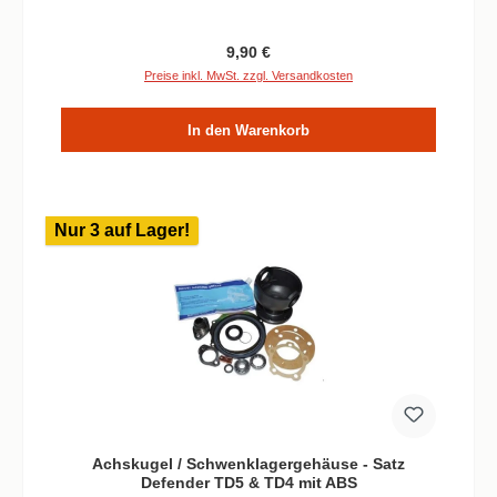
Regulärer Preis:
9,90 €
Preise inkl. MwSt. zzgl. Versandkosten
In den Warenkorb
Nur 3 auf Lager!
Achskugel / Schwenklagergehäuse - Satz
Defender TD5 & TD4 mit ABS