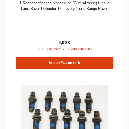
1 Radnabenflansch-Abdeckung (Gummikappe) für alle
Land Rover Defender, Discovery 1 und Range Rover
Classic Modelle in Ersatausrüster-Qualität. Informationen
Verbaute Menge / Fahrzeug 2 Stück oder 4 Stück je nach
Fahrzeug Passend für Defender, Discovery 1 und Range
Rover Classic (alle) Qualität OEM
Regulärer Preis:
4,99 €
Preise inkl. MwSt. zzgl. Versandkosten
In den Warenkorb