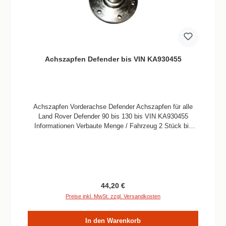
Achszapfen Defender bis VIN KA930455
Achszapfen Vorderachse Defender Achszapfen für alle
Land Rover Defender 90 bis 130 bis VIN KA930455
Informationen Verbaute Menge / Fahrzeug 2 Stück bis
VIN KA930455 Nachbau
Regulärer Preis:
44,20 €
Preise inkl. MwSt. zzgl. Versandkosten
In den Warenkorb