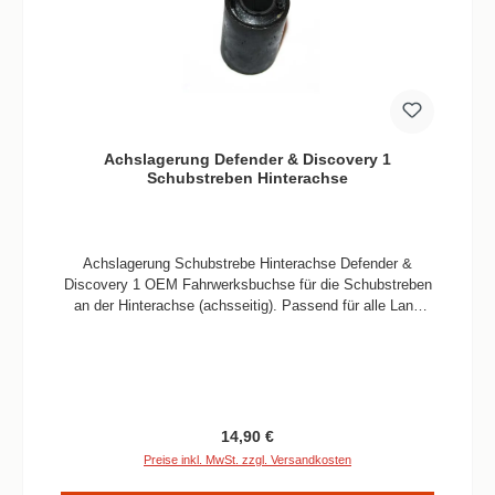
Achslagerung Defender & Discovery 1
Schubstreben Hinterachse
Achslagerung Schubstrebe Hinterachse Defender &
Discovery 1 OEM Fahrwerksbuchse für die Schubstreben
an der Hinterachse (achsseitig). Passend für alle Land
Rover Defender, Discovery 1 und Range Rover Classic
Modelle. Informationen Verbaute Menge/Fahrzeug 2 Stück
Teilequalität OEM Passend für Land Rover 90-130 (alle),
Defender (alle) Discovery 1 und Range Rover Classic
Regulärer Preis:
14,90 €
Preise inkl. MwSt. zzgl. Versandkosten