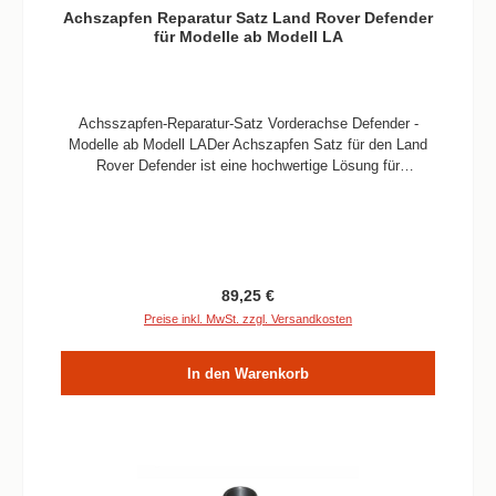
Achszapfen Reparatur Satz Land Rover Defender
für Modelle ab Modell LA
Achsszapfen-Reparatur-Satz Vorderachse Defender -
Modelle ab Modell LADer Achszapfen Satz für den Land
Rover Defender ist eine hochwertige Lösung für
diejenigen, die eine effiziente Wartung oder Reparatur ihrer
Fahrzeugvorderachse benötigen. Dieser Satz enthält
alle erforderlichen Komponenten, um die Achszapfen an
der Vorderachse des Land Rover Defenders zu ersetzen.
Hergestellt aus robustem Material, sind sie besonders
langlebig und widerstandsfähig gegenüber den
Regulärer Preis:
89,25 €
Herausforderungen des Geländeeinsatzes. Mit dem
Preise inkl. MwSt. zzgl. Versandkosten
Achszapfen Satz können Sie die Sicherheit und
Funktionalität Ihres Land Rover Defenders
In den Warenkorb
wiederherstellen und eine reibungslose Fahrt auf und
abseits der Straße genießen. Passend für: Defender ab
Modell LAVerbaute Menge: 2 Satz