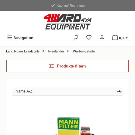
alt springen
Kauf auf Rechnung
Du hast 0 Produkte auf
Navigation
0,00 €
Land Rover Ersatzteile
Freelander
Wartungsteile
Produkte filtern