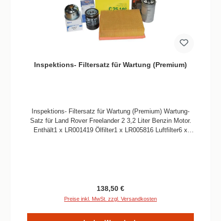
Inspektions- Filtersatz für Wartung (Premium)
Inspektions- Filtersatz für Wartung (Premium) Wartung-
Satz für Land Rover Freelander 2 3,2 Liter Benzin Motor.
Enthält1 x LR001419 Ölfilter1 x LR005816 Luftfilter6 x
LR005483 Zündkerzen1 x LR019589 Pollenfilter1 x
LR000506 Dichtung Ablassschraube
Regulärer Preis:
138,50 €
Preise inkl. MwSt. zzgl. Versandkosten