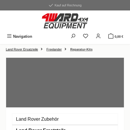
alt springen
Kauf auf Rechnung
Du hast 0 Produkte auf
Navigation
0,00 €
Land Rover Ersatzteile
Freelander
Reparatur-Kits
Land Rover Zubehör