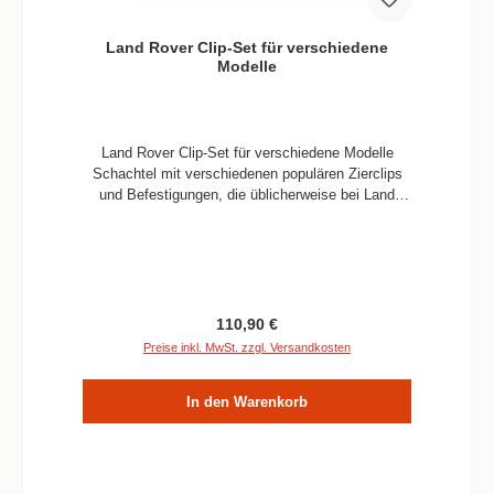
Land Rover Clip-Set für verschiedene
Modelle
Land Rover Clip-Set für verschiedene Modelle
Schachtel mit verschiedenen populären Zierclips
und Befestigungen, die üblicherweise bei Land
Rovers verwendet werden. Wird in einer
praktischen Präsentationsbox geliefert. Verwendbar
für alle Land Rover Defender, Discovery 1 und
Range Rover Classic Inhalt 35 x Niet - AFU1075 15
x Zierleiste - ANR2224 15 x Scrivet - DYQ100230
15 x Scrivet - AWR3994 15 x Scrivet - DYQ100320
Regulärer Preis:
110,90 €
25 x Finisher-Clip - DYC101420 20 x
Preise inkl. MwSt. zzgl. Versandkosten
Einstecktürgehäuse - MWC9134 20 x
Einstecktürgehäuse - blau - MWC9134BLUE 20 x
In den Warenkorb
Verschluss - MXC1800 60 x Snapsac - MWC3136
25 x Türgehäusebolzen - DKP5279L 15 x
Dämmhalterung für Tannenbaumdach - DA1634