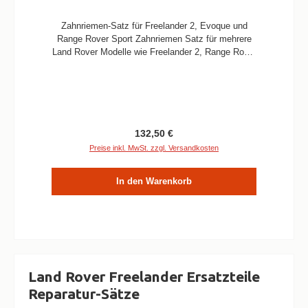
Zahnriemen-Satz für Freelander 2, Evoque und
Range Rover Sport Zahnriemen Satz für mehrere
Land Rover Modelle wie Freelander 2, Range Rover
Evoque und Discovery Sport mit 2.2L DOHC EFI
TC DW12 und 2.2L CR DI 16V Diesel Motor.
Information Verbaute Menge / Fahrzeug 1 Satz
Qualität OEM Passend für Freelander 2, Range
Rover Evoque und Discovery Sport Motor (2.2L
DOHC EFI TC DW12,2.2L CR DI 16V Diesel)
Regulärer Preis:
132,50 €
Preise inkl. MwSt. zzgl. Versandkosten
In den Warenkorb
Land Rover Freelander Ersatzteile
Reparatur-Sätze