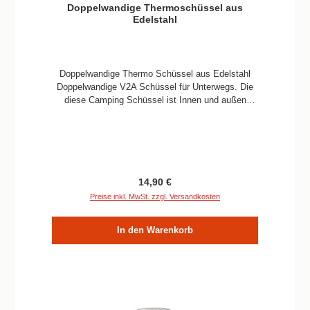
Doppelwandige Thermoschüssel aus
Edelstahl
Doppelwandige Thermo Schüssel aus Edelstahl
Doppelwandige V2A Schüssel für Unterwegs. Die
diese Camping Schüssel ist Innen und außen
poliert. Eine schöne und praktische Ergänzung auf
jedem Tisch in der Natur. Der Vorteil einer
Doppelwandigen Schüssel besteht zum einen
darin, das heiße Speisen länger warm bleiben, man
sich nicht die Finger verbrennt. Vorallem ist
Edelstahl besonders leicht, zu reinigen, langlebig,
Regulärer Preis:
14,90 €
und absolut hygienisch..
Preise inkl. MwSt. zzgl. Versandkosten
In den Warenkorb