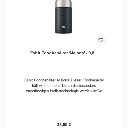
Esbit Foodbehälter 'Majoris' - 0,8 L
Esbit Foodbehälter 'Majoris' Dieser Foodbehälter
hält wirklich heiß. Durch die besonders
zuverlässigen Isoliertechnologie werden heiße
Speisen besonders lange warm und kalte Speisen
lange kühl gehalten. Außerdem kann der Deckel
auch als kleine Schüssel verwendet werden. Durch
die große Öffnung des Foodbehälters lässt es sich
sehr sauber befüllen. Mit rutschfestem Bodenpad.
Hochwertiger Pulverbeschichtung. Informationen:
Regulärer Preis:
38,95 €