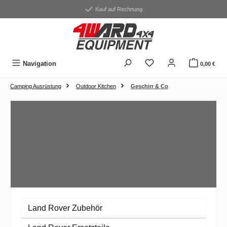
alt springen
Kauf auf Rechnung
Du hast 0 Produkte auf
Navigation
0,00 €
Camping Ausrüstung
Outdoor Kitchen
Geschirr & Co
Land Rover Zubehör