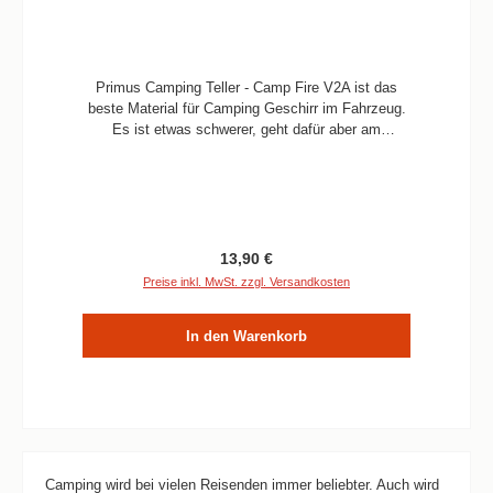
Primus Camping Teller - Camp Fire V2A ist das
beste Material für Camping Geschirr im Fahrzeug.
Es ist etwas schwerer, geht dafür aber am
einfachsten zu reinigen. Informationen Edelstahl
18/8 Gewicht 190 g Ø 21 x 4 cm
Regulärer Preis:
13,90 €
Preise inkl. MwSt. zzgl. Versandkosten
In den Warenkorb
Camping wird bei vielen Reisenden immer beliebter. Auch wird