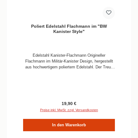
Poliert Edelstahl Flachmann im "BW
Kanister Style"
Edelstahl Kanister-Flachmann Origineller
Flachmann im Militär-Kanister Design, hergestellt
aus hochwertigem poliertem Edelstahl. Der Treue
Begleiter für unterwes.
Regulärer Preis:
19,90 €
Preise inkl. MwSt. zzgl. Versandkosten
In den Warenkorb