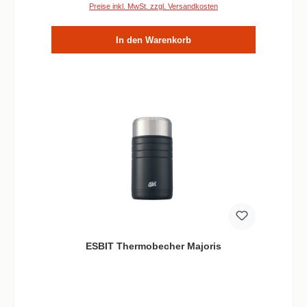
Esbit Foodbehälter 'Majoris' - 1 L Edelstahl Gewicht
Preise inkl. MwSt. zzgl. Versandkosten
605 g Ø 10,8 x H 20,8 cm Stöpsel Polypropylen,
Edelstahl und Silikon
In den Warenkorb
ESBIT Thermobecher Majoris