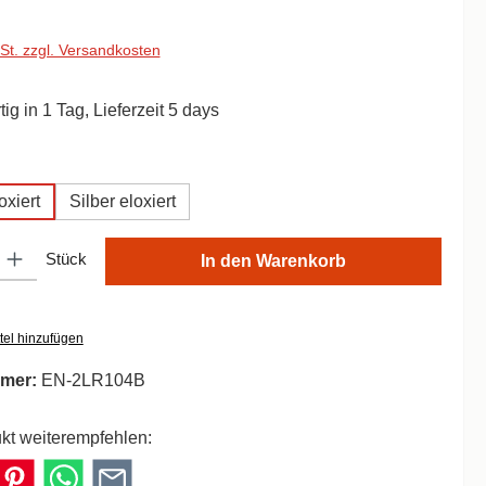
wSt. zzgl. Versandkosten
ig in 1 Tag, Lieferzeit 5 days
wählen
xiert
Silber eloxiert
ib den gewünschten Wert ein oder benutze die Schaltflächen um die Anzahl zu er
Stück
In den Warenkorb
tel hinzufügen
mer:
EN-2LR104B
kt weiterempfehlen: