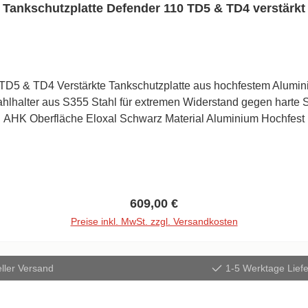
Tankschutzplatte Defender 110 TD5 & TD4 verstärkt
D5 & TD4 Verstärkte Tankschutzplatte aus hochfestem Aluminiu
s S355 Stahl für extremen Widerstand gegen harte Schläge.Informationen: nic
AHK Oberfläche Eloxal Schwarz Material Aluminium Hochfest
Regulärer Preis:
609,00 €
Preise inkl. MwSt. zzgl. Versandkosten
In den Warenkorb
ller Versand
1-5 Werktage Liefe