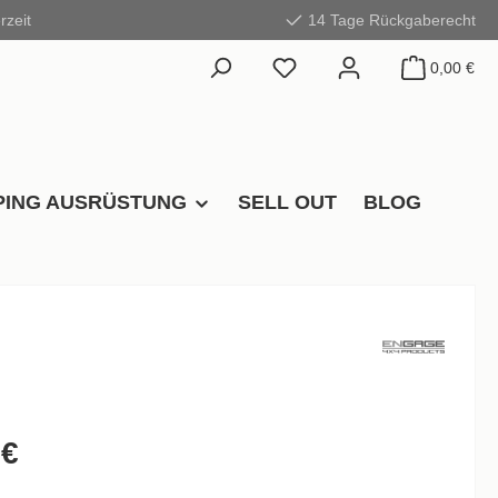
rzeit
14 Tage Rückgaberecht
0,00 €
ING AUSRÜSTUNG
SELL OUT
BLOG
 €