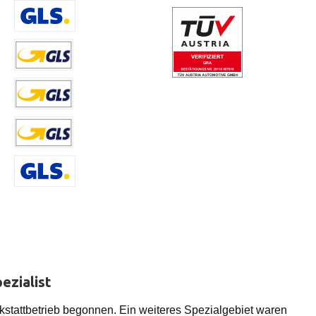
Benutzerdefiniertes Bild 2
Benutzerdefiniertes Bild 3
Versand DE, AT, BE, NL < 41,5 kg
Versand LI, LU, < 40 kg
Versand DE, AT, BE 41,5 kg
Versand RO, HRV MKD, SRB, ALB, GR,
ezialist
stattbetrieb begonnen. Ein weiteres Spezialgebiet waren