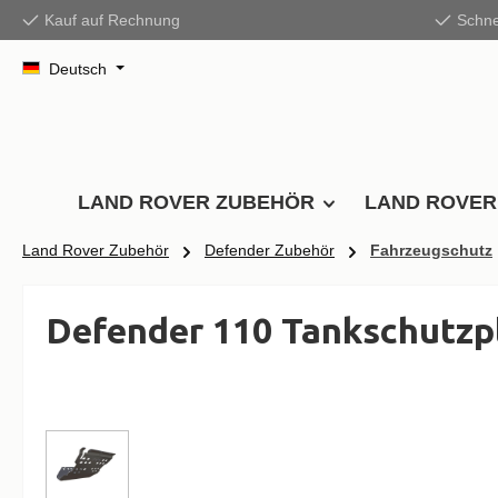
Kauf auf Rechnung
Schne
springen
Zur Hauptnavigation springen
Deutsch
LAND ROVER ZUBEHÖR
LAND ROVER
Land Rover Zubehör
Defender Zubehör
Fahrzeugschutz
Defender 110 Tankschutzpla
Bildergalerie überspringen