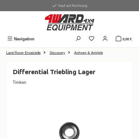
alt springen
Kauf auf Rechnung
Navigation
0,00 €
Land Rover Ersatzteile
Discovery
Achsen & Antrieb
Differential Triebling Lager
Timken
Bildergalerie überspringen