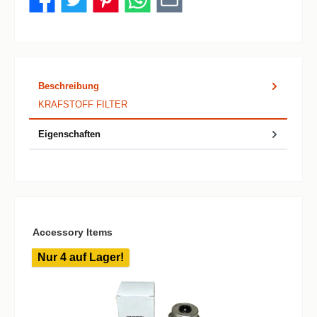
Beschreibung
KRAFSTOFF FILTER
Eigenschaften
Produktgalerie überspringen
Accessory Items
Nur 4 auf Lager!