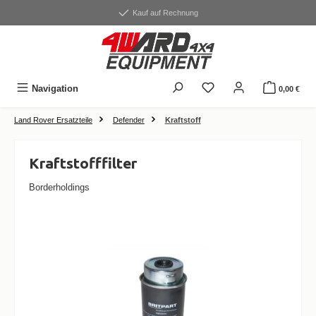
alt springen
Kauf auf Rechnung
Navigation
0,00 €
Land Rover Ersatzteile
Defender
Kraftstoff
Kraftstofffilter
Borderholdings
Bildergalerie überspringen