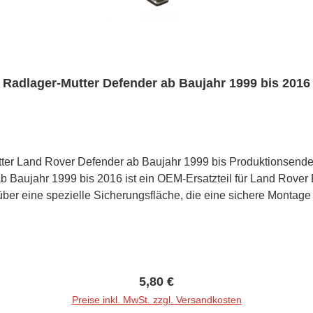
Radlager-Mutter Defender ab Baujahr 1999 bis 2016
r Land Rover Defender ab Baujahr 1999 bis Produktionsende 2
r eine spezielle Sicherungsfläche, die eine sichere Montage ge
net. Informationen Verbaute Menge / Fahrzeug 4 Stück Qualitä
Regulärer Preis:
5,80 €
Preise inkl. MwSt. zzgl. Versandkosten
In den Warenkorb