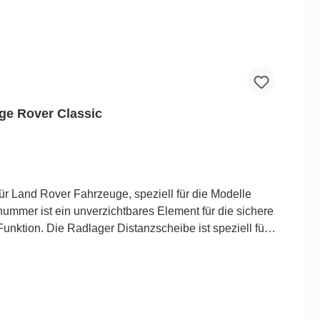
ge Rover Classic
mmer ist ein unverzichtbares Element für die sichere
speziell für
und gewährleistet somit eine reibungslose Bewegung
ie Radlager
z in Geländefahrzeugen entwickelt und ist somit perfekt