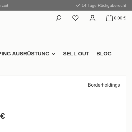
rzeit
14 Tage Rückgaberecht
0,00 €
ING AUSRÜSTUNG
SELL OUT
BLOG
Borderholdings
 €