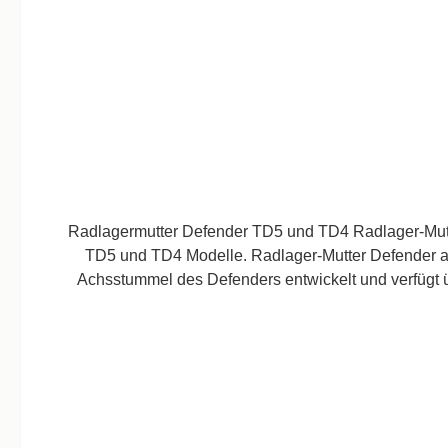
Radlagermutter Defender TD5 und TD4 Radlager-Mutte
TD5 und TD4 Modelle. Radlager-Mutter Defender ab Baujahr 1999 bis 2016 ist ein OEM-Ersatzteil für Land Rover Defender. Diese Radlager-Mutter ist speziell für den
Achsstummel des Defenders entwickelt und verfügt übe
Modelle ab Baujahr 1999 bis 2016 geeig