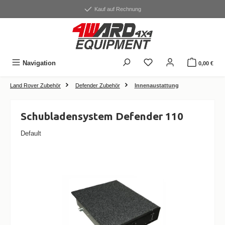
alt springen
Kauf auf Rechnung
Navigation
0,00 €
Land Rover Zubehör
Defender Zubehör
Innenaustattung
Schubladensystem Defender 110
Default
Bildergalerie überspringen