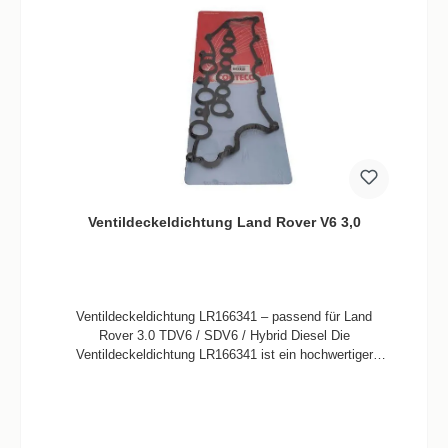
gefertigt – für schnellen Einbau ohne Anpassung
Geprüfte Qualität – für professionelle Anwendungen im
Tuning- und Reparaturbereich Perfekt für Ölverlust- oder
Haarriss-Probleme am Originaldeckel 🔧 Technische
Details: OE-Referenz: LR179200 Material: Aluminium
(verstärkte Ausführung) Einbauposition: rechte
Zylinderkopfseite Lieferumfang: 1x Ventildeckel ohne
Dichtung Hinweis: Entsprechend der
Fahrzeugspezifikation auch für linksseitigen Deckel
verfügbar 🚗 Kompatible Motoren & Modelle (2993 cm³
V6 Diesel):
MotorcodeTypLeistungFahrzeugeBaujahr306DT3.0
Ventildeckeldichtung Land Rover V6 3,0
TDV6211 / 258 PSDiscovery 4 (L319), RR Sport
(L320/L405), RR (L322)ab 08/2012306PS3.0 SDV6249 /
292 PSRR Sport (L494), Discovery 4/5, Velar, RR
(L405)ab 10/201230DDTX3.0 SDV6 / Hybrid275–354
PSRR Sport (L494), Velar (L560), RR (L405)ab 10/2013
Ventildeckeldichtung LR166341 – passend für Land
✅ Fahrzeugkompatibilität nach Modell: Range Rover
Rover 3.0 TDV6 / SDV6 / Hybrid Diesel Die
L322 (2002–2012) Range Rover L405 (ab 2012) Range
Ventildeckeldichtung LR166341 ist ein hochwertiger
Rover Sport L320 / L494 (2005–heute) Discovery 4 L319
Ersatz für die original verbaute Dichtung bei vielen 3.0-
(2009–2018) Discovery 5 L462 (ab 2016) Range Rover
Liter-V6-Dieselmotoren von Land Rover und Range
Velar L560 (ab 2017) Discovery 4 VAN (ab 2009) 📌
Rover. Sie sorgt für eine zuverlässige Abdichtung
Hinweis zur Auswahl: Bitte vor Bestellung die
zwischen Zylinderkopf und Ventildeckel – besonders
Einbauposition (rechts) und den Motorcode prüfen. Für