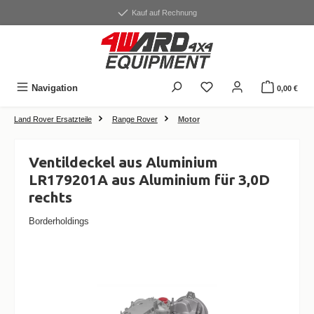
alt springen
Kauf auf Rechnung
Navigation
0,00 €
Land Rover Ersatzteile
Range Rover
Motor
Ventildeckel aus Aluminium
LR179201A aus Aluminium für 3,0D
rechts
Borderholdings
Bildergalerie überspringen